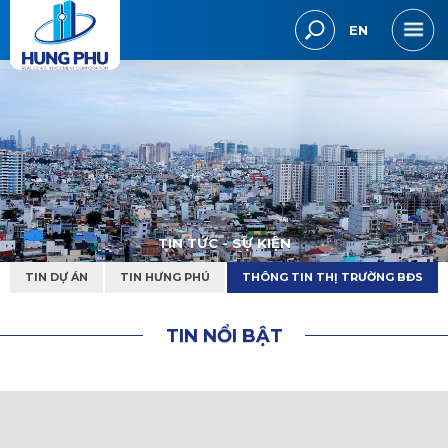
EN
T
I
N
T
Ứ
C
-
S
Ự
K
I
Ệ
N
TIN DỰ ÁN
TIN HƯNG PHÚ
THÔNG TIN THỊ TRƯỜNG BĐS
T
I
N
N
Ổ
I
B
Ậ
T